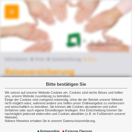
Informationen
Privat
Sachversicherung
Reise
Reiseversicherung
Wenn einer eine Reise tut, dann kann er nicht
Bitte bestätigen Sie
nur viel erleben, es kann ihm auch viel
Wir setzen auf unserer Website Cookies ein. Cookies sind nichts Böses und helfen
uns, unsere Website zuverlässig zu betreiben.
passieren. Zum gelungenen Urlaub oder
Einige der Cookies sind zwingend notwendig, ohne die der Betrieb unserer Website
nicht möglich wäre, während andere uns helfen unser Onlineangebot zu verbessern
Auslandsaufenthalt gehören daher einige
und wirtschaftlich zu betreiben. Sie können alle Cookies akzeptieren und sofort
fortfahren oder auch eigene Einstellungen festlegen. Ihre Entscheidung können Sie
wichtige Versicherungen.
nachträglich jederzeit widerrufen und Cookies abwählen (z.B. im Fußbereich unserer
Website).
Nähere Hinweise erhalten Sie in unserer Datenschutzerklärung.
In keinem Reisegepäck sollte die
Notwendige
Externe Dienste