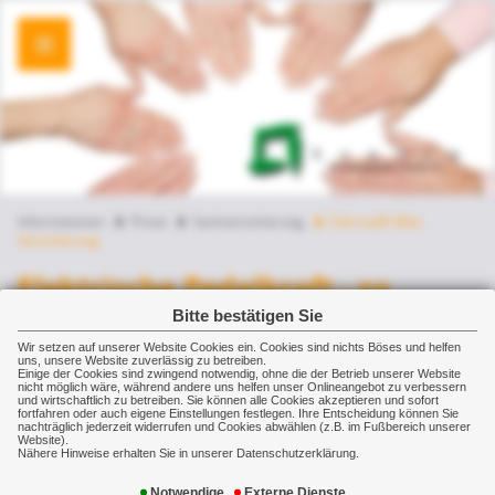
Informationen
Privat
Sachversicherung
Fahrrad/E-Bike
Versicherung
Elektrische Pedalkraft - so
versichern Sie E-Bike und Co
Bitte bestätigen Sie
Wir setzen auf unserer Website Cookies ein. Cookies sind nichts Böses und helfen
uns, unsere Website zuverlässig zu betreiben.
Elektrisch unterstütztes Radeln erfreut sich
Einige der Cookies sind zwingend notwendig, ohne die der Betrieb unserer Website
nicht möglich wäre, während andere uns helfen unser Onlineangebot zu verbessern
wachsender Beliebtheit. Doch mit der Zahl der
und wirtschaftlich zu betreiben. Sie können alle Cookies akzeptieren und sofort
fortfahren oder auch eigene Einstellungen festlegen. Ihre Entscheidung können Sie
Räder steigt auch die Unfallhäufigkeit und
nachträglich jederzeit widerrufen und Cookies abwählen (z.B. im Fußbereich unserer
Website).
Diebstahlrate der teuren Räder. Als Besitzer
Nähere Hinweise erhalten Sie in unserer Datenschutzerklärung.
eines E-Bike sollten Sie also auf die richtige
Notwendige
Externe Dienste