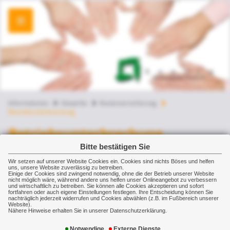
Informationen
Gewerbe
Kostenversicherung
Betriebsunterbrechung
Betriebsunterbrechung
Bitte bestätigen Sie
Alle Räder stehen still - aber die Kosten
Wir setzen auf unserer Website Cookies ein. Cookies sind nichts Böses und helfen
uns, unsere Website zuverlässig zu betreiben.
laufen weiter: Die
Einige der Cookies sind zwingend notwendig, ohne die der Betrieb unserer Website
nicht möglich wäre, während andere uns helfen unser Onlineangebot zu verbessern
Betriebsunterbrechungsversicherung
und wirtschaftlich zu betreiben. Sie können alle Cookies akzeptieren und sofort
fortfahren oder auch eigene Einstellungen festlegen. Ihre Entscheidung können Sie
hilft.
nachträglich jederzeit widerrufen und Cookies abwählen (z.B. im Fußbereich unserer
Website).
Nähere Hinweise erhalten Sie in unserer Datenschutzerklärung.
Ein Feuer, ein Sturm oder Vandalismus können
Notwendige
Externe Dienste