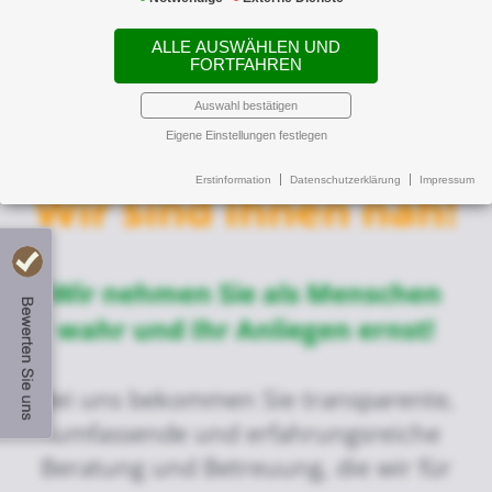
ALLE AUSWÄHLEN UND
Newsticker:
FORTFAHREN
Auswahl bestätigen
Eigene Einstellungen festlegen
Erstinformation
Datenschutzerklärung
Impressum
Wir sind Ihnen nah!
Wir nehmen Sie als Menschen
weiterempfehlen?
wahr und Ihr Anliegen ernst!
Bei uns bekommen Sie transparente,
umfassende und erfahrungsreiche
Beratung und Betreuung, die wir für